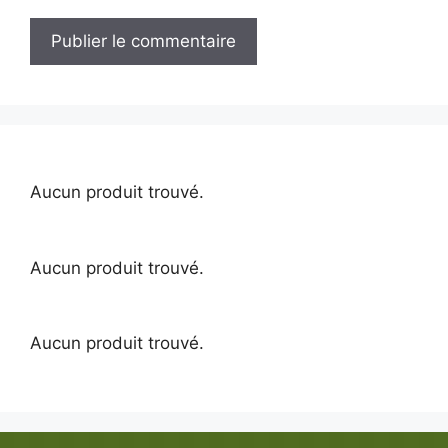
A
l
t
e
r
Aucun produit trouvé.
n
a
t
Aucun produit trouvé.
i
v
e
Aucun produit trouvé.
: