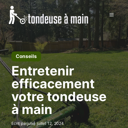
Aller
au
Menu
contenu
Conseils
Entretenir
efficacement
votre tondeuse
à main
Ecrit par
julie
juillet 12, 2024