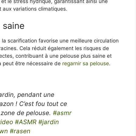
et le stress hydrique, garantissant ainsi une
 aux variations climatiques.
 saine
 la scarification favorise une meilleure circulation
racines. Cela réduit également les risques de
ectes, contribuant à une pelouse plus saine et
era peut être nécessaire de
regarnir sa pelouse
.
rdin, pendant une
zon ! C’est fou tout ce
e zone de pelouse.
#asmr
video
#ASMR
#jardin
awn
#rasen