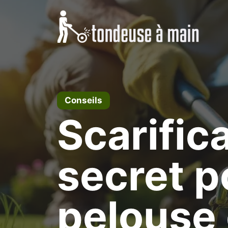
Aller
au
contenu
Conseils
Scarific
secret p
pelouse 