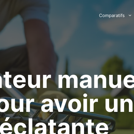
Comparatifs
ateur manuel
our avoir u
éclatante